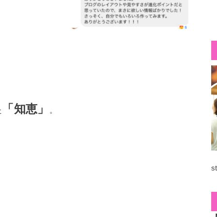
「知恵」
た
。