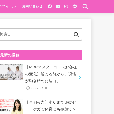
ロフィール
お問い合わせ
ベーシック講座
®️１Dayベーシック
pping初級
検
索:
最新の投稿
【MBPマスターコースお客様
の変化】始まる前から、現場
が動き始めた理由。
2026.03.18
【事例報告】小６まで運動ゼ
ロ、ケガで体育にも参加でき