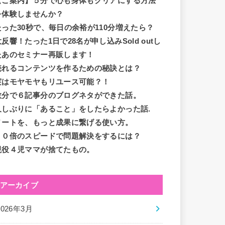
【ご案内】５分で心も身体もクリアにする方法
を体験しませんか？
たった30秒で、毎日の余裕が110分増えたら？
大反響！たった1日で28名が申し込みSold outし
たあのセミナー再販します！
売れるコンテンツを作るための秘訣とは？
実はモヤモヤもリユース可能？！
数分で６記事分のブログネタができた話。
久しぶりに「あること」をしたらよかった話.
ノートを、もっと成果に繋げる使い方。
１０倍のスピードで問題解決をするには？
現役４児ママが捨てたもの。
アーカイブ
2026年3月