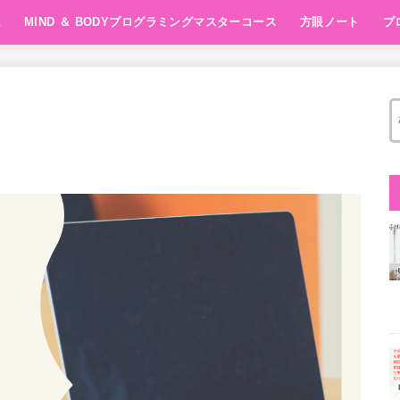
ム
MIND ＆ BODYプログラミングマスターコース
方眼ノート
プ
方眼ノート1day
Super Brain X
10min FOCUS Ma
講座