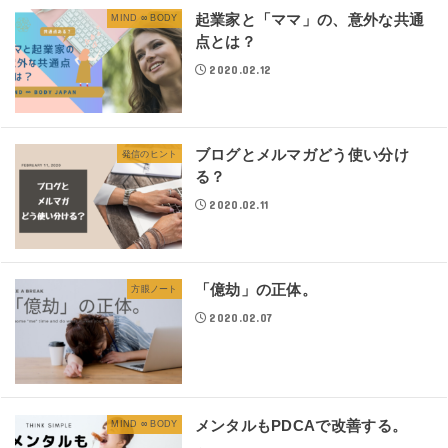
起業家と「ママ」の、意外な共通
MIND ∞ BODY
点とは？
2020.02.12
ブログとメルマガどう使い分け
発信のヒント
る？
2020.02.11
「億劫」の正体。
方眼ノート
2020.02.07
メンタルもPDCAで改善する。
MIND ∞ BODY