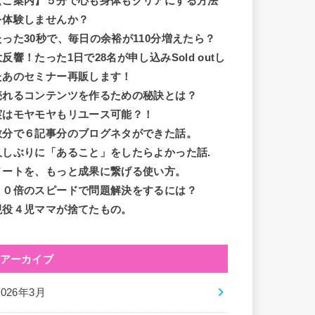
【ご案内】５分で心も身体もクリアにする方法
を体験しませんか？
たった30秒で、毎日の余裕が110分増えたら？
大反響！たった1日で28名が申し込みSold outし
たあのセミナー再販します！
売れるコンテンツを作るための秘訣とは？
実はモヤモヤもリユース可能？！
数分で６記事分のブログネタができた話。
久しぶりに「あること」をしたらよかった話.
ノートを、もっと成果に繋げる使い方。
１０倍のスピードで問題解決をするには？
現役４児ママが捨てたもの。
アーカイブ
2026年3月