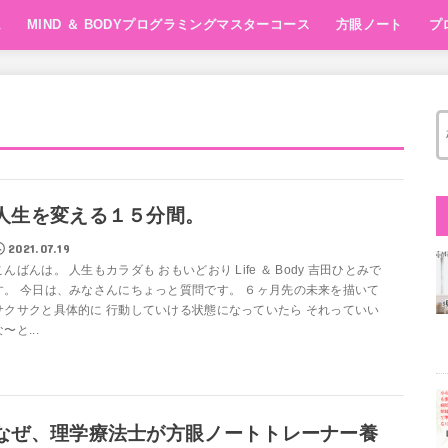
ム
MIND ＆ BODYプログラミングマスターコース
方眼ノート
プ
方眼ノート1day
Super Brain X
10min FOCUS Ma
講座
人生を変える１５分間。
2021.07.19
こんばんは。 人生もカラダも おもいどおり Life ＆ Body 吉田ひとみで
す。 今日は、みなさんにちょっと質問です。 ６ヶ月先の未来を描いて
サクサクと具体的に 行動していける状態になっていたら それっていい
〜と...
なぜ、理学療法士が方眼ノートトレーナー養