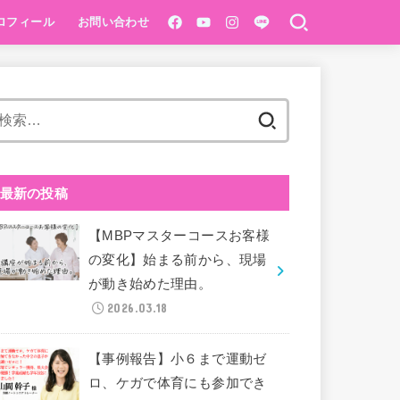
ロフィール
お問い合わせ
ベーシック講座
®️１Dayベーシック
pping初級
検
索:
最新の投稿
【MBPマスターコースお客様
の変化】始まる前から、現場
が動き始めた理由。
2026.03.18
【事例報告】小６まで運動ゼ
ロ、ケガで体育にも参加でき