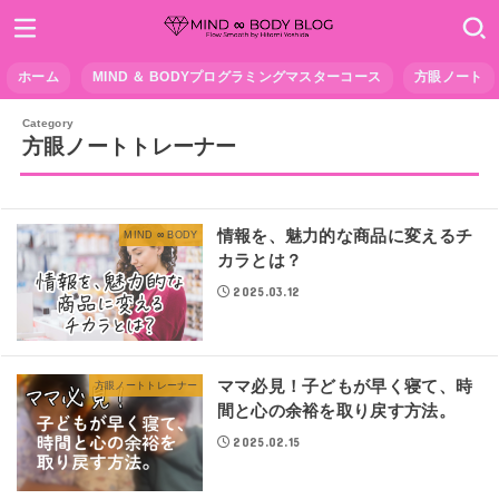
ホーム
MIND ＆ BODYプログラミングマスターコース
方眼ノート
方眼ノートトレーナー
情報を、魅力的な商品に変えるチ
MIND ∞ BODY
カラとは？
2025.03.12
ママ必見！子どもが早く寝て、時
方眼ノートトレーナー
間と心の余裕を取り戻す方法。
2025.02.15