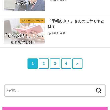
「手帳好き！」さんのモヤモヤと
方眼ノートトレーナー
は？
2023.10.18
1
2
3
4
＞
検
索: