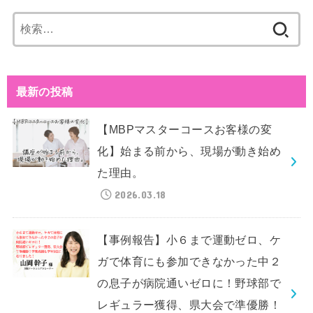
検
索:
最新の投稿
【MBPマスターコースお客様の変
化】始まる前から、現場が動き始め
た理由。
2026.03.18
【事例報告】小６まで運動ゼロ、ケ
ガで体育にも参加できなかった中２
の息子が病院通いゼロに！野球部で
レギュラー獲得、県大会で準優勝！