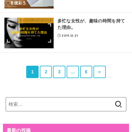
多忙な女性が、趣味の時間を持て
スーパーブレインメソッド
た理由。
2019.12.21
1
2
3
…
6
＞
検
索:
最新の投稿