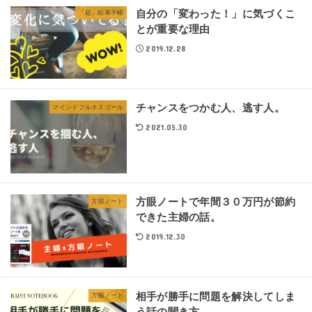
自分の「変わった！」に気づくこ
「超」結果手帳
とが重要な理由
2019.12.28
チャンスをつかむ人、逃す人。
マインドフルネスゴール
2021.05.30
方眼ノートで年間３０万円が節約
方眼ノート
できた主婦の話。
2019.12.30
相手が勝手に問題を解決してしま
方眼ノート
う話の聞き方