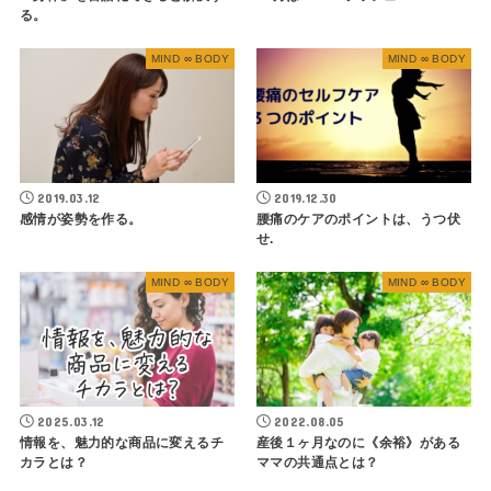
る。
MIND ∞ BODY
MIND ∞ BODY
2019.03.12
2019.12.30
感情が姿勢を作る。
腰痛のケアのポイントは、うつ伏
せ.
MIND ∞ BODY
MIND ∞ BODY
2025.03.12
2022.08.05
情報を、魅力的な商品に変えるチ
産後１ヶ月なのに《余裕》がある
カラとは？
ママの共通点とは？