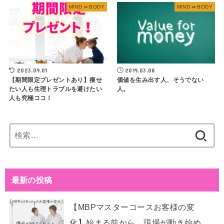
MIND ∞ BODY
MIND ∞ BODY
2023.09.01
2019.03.08
【期間限定プレゼントあり】痩せ
価値を生み出す人、そうでない
たい人も生理トラブルを避けたい
人。
人も究極ココ！
検
索:
最新の投稿
【MBPマスターコースお客様の変
化】始まる前から、現場が動き始め