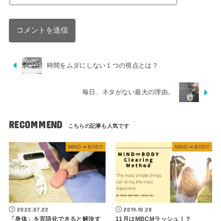
時間をムダにしない１つの視点とは？
毎日、ネタがない最大の理由。
RECOMMEND
MIND ∞ BODY
MIND ∞ BODY
2022.07.22
2019.10.28
「身体」を言語化できると解決す
11月はMBCMラッシュ！？