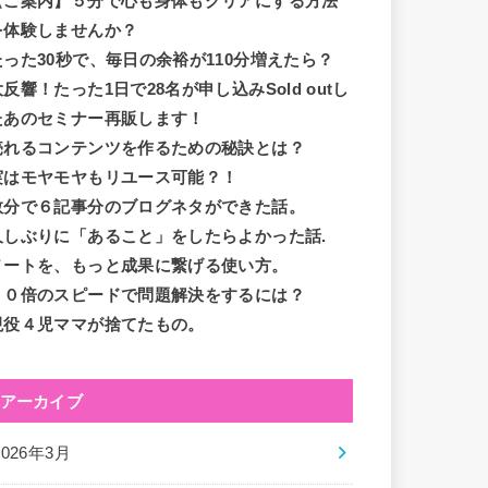
【ご案内】５分で心も身体もクリアにする方法
を体験しませんか？
たった30秒で、毎日の余裕が110分増えたら？
大反響！たった1日で28名が申し込みSold outし
たあのセミナー再販します！
売れるコンテンツを作るための秘訣とは？
実はモヤモヤもリユース可能？！
数分で６記事分のブログネタができた話。
久しぶりに「あること」をしたらよかった話.
ノートを、もっと成果に繋げる使い方。
１０倍のスピードで問題解決をするには？
現役４児ママが捨てたもの。
アーカイブ
2026年3月