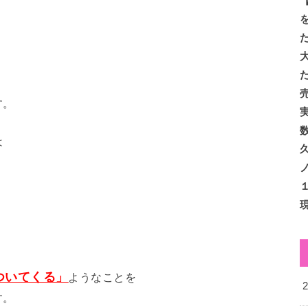
す。
は
ついてくる」
ようなことを
す。