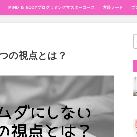
ム
MIND ＆ BODYプログラミングマスターコース
方眼ノート
プ
方眼ノート1day
Super Brain X
10min FOCUS Ma
講座
つの視点とは？