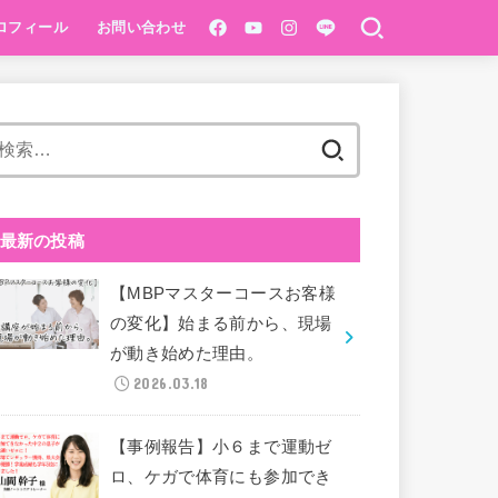
ロフィール
お問い合わせ
ベーシック講座
®️１Dayベーシック
pping初級
検
索:
最新の投稿
【MBPマスターコースお客様
の変化】始まる前から、現場
が動き始めた理由。
2026.03.18
【事例報告】小６まで運動ゼ
ロ、ケガで体育にも参加でき