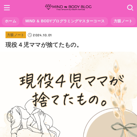
ホーム
MIND ＆ BODYプログラミングマスターコース
方眼ノート
2024.10.01
方眼ノート
現役４児ママが捨てたもの。