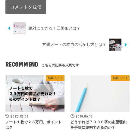
絶対にできる！三箇条とは？
方眼ノートの本当の活かし方とは？
RECOMMEND
方眼ノート
方眼ノート
2023.12.09
2019.06.10
ノート１枚で２３万円。ポイント
どうすれば７０００字の志望理由
は？
を手短に説明できるのか？