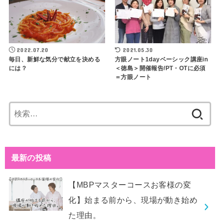
2022.07.20
2021.05.30
毎日、新鮮な気分で献立を決める
方眼ノート1dayベーシック講座in
には？
＜徳島＞開催報告/PT・OTに必須
＝方眼ノート
検
索:
最新の投稿
【MBPマスターコースお客様の変
化】始まる前から、現場が動き始め
た理由。