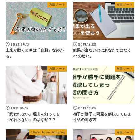
方眼ノート
方眼ノート
2023.09.13
2019.12.22
未来が動くカギは「信頼」なのか
結果が出ないのはあなたではなく
も。
○○のせい。
方眼ノート
方眼ノート
2019.06.13
2019.12.25
「変われない」理由を知っても
相手が勝手に問題を解決してしま
「変わらない」のはなぜ？？
う話の聞き方
10min Focus Mapping
方眼ノート