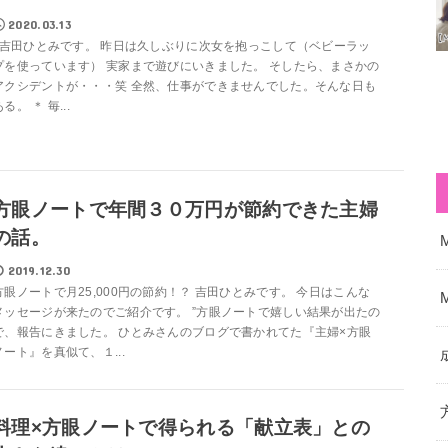
2020.03.13
吉田ひとみです。 昨日は久しぶりに次女を抱っこして（ベビーラッ
プを使っています） 実家まで遊びにいきました。 そしたら、まさかの
アクシデントが・・・笑 全然、仕事ができませんでした。そんな日も
る。 ＊ 毎...
方眼ノートで年間３０万円が節約できた主婦
の話。
2019.12.30
方眼ノートで月25,000円の節約！？ 吉田ひとみです。 今日はこんな
メッセージが来たのでご紹介です。 ”方眼ノートで嬉しい結果が出たの
で、報告にきました。 ひとみさんのブログで書かれてた『主婦×方眼
ノート』を真似て、１...
料理×方眼ノートで得られる「献立表」との