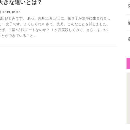
大きな違いとは？
2019.12.25
吉田ひとみです。 あっ、先月11月17日に、第３子が無事に生まれまし
た！ 女子です。よろしくね♬ さて、先月、こんなことを試しました。
なぜ、主婦×方眼ノートなのか？ １ヶ月実践してみて、さらにすごい
ことができていること...