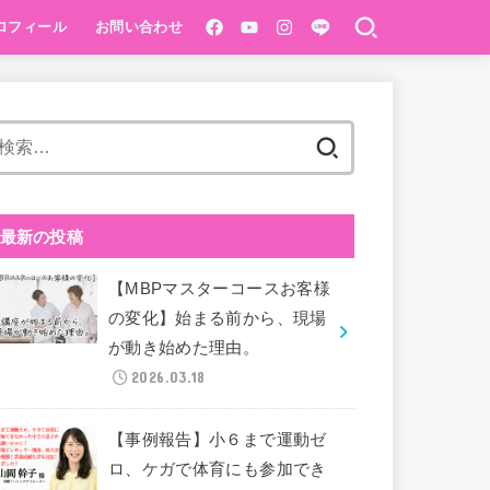
ロフィール
お問い合わせ
ベーシック講座
®️１Dayベーシック
pping初級
検
索:
最新の投稿
【MBPマスターコースお客様
の変化】始まる前から、現場
が動き始めた理由。
2026.03.18
【事例報告】小６まで運動ゼ
ロ、ケガで体育にも参加でき