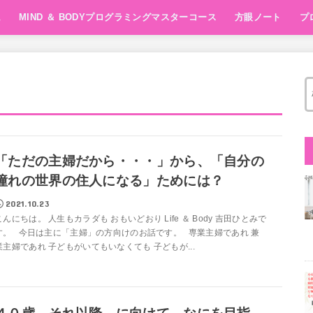
ム
MIND ＆ BODYプログラミングマスターコース
方眼ノート
プ
方眼ノート1day
Super Brain X
10min FOCUS Ma
講座
「ただの主婦だから・・・」から、「自分の
憧れの世界の住人になる」ためには？
2021.10.23
こんにちは。 人生もカラダも おもいどおり Life ＆ Body 吉田ひとみで
す。 今日は主に「主婦」の方向けのお話です。 専業主婦であれ 兼
業主婦であれ 子どもがいてもいなくても 子どもが...