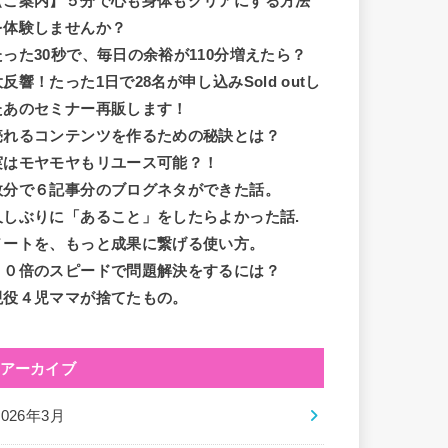
【ご案内】５分で心も身体もクリアにする方法
を体験しませんか？
たった30秒で、毎日の余裕が110分増えたら？
大反響！たった1日で28名が申し込みSold outし
たあのセミナー再販します！
売れるコンテンツを作るための秘訣とは？
実はモヤモヤもリユース可能？！
数分で６記事分のブログネタができた話。
久しぶりに「あること」をしたらよかった話.
ノートを、もっと成果に繋げる使い方。
１０倍のスピードで問題解決をするには？
現役４児ママが捨てたもの。
アーカイブ
2026年3月