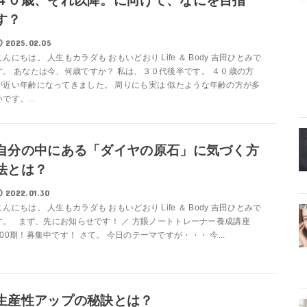
４０歳、それ以降。に向けて、なにを目指
す？
2025.02.05
こんにちは。 人生もカラダも おもいどおり Life ＆ Body 吉田ひとみで
す。 あなたは今、何歳ですか？ 私は、３０代後半です。 ４０歳の方
が近い年齢になってきました。 周りにも実は 似たような年齢の方が多
いです。...
自分の中にある「ダイヤの原石」に気づく方
法とは？
2022.01.30
こんにちは。 人生もカラダも おもいどおり Life ＆ Body 吉田ひとみで
す。 まず、先にお知らせです！ ／ 方眼ノートトレーナー養成講座
100期！募集中です！ さて。 今日のテーマですが・・・ 今...
生産性アップの秘訣とは？