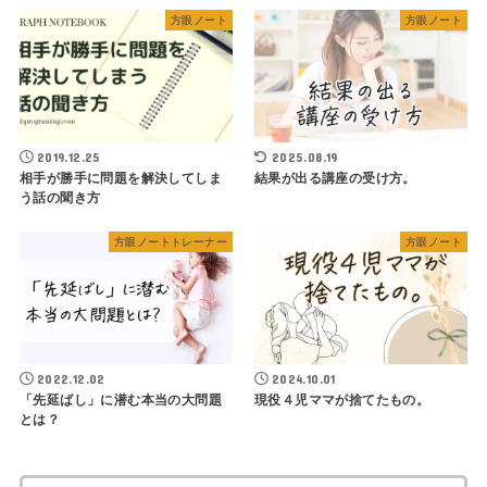
方眼ノート
方眼ノート
2019.12.25
2025.08.19
相手が勝手に問題を解決してしま
結果が出る講座の受け方。
う話の聞き方
方眼ノートトレーナー
方眼ノート
2022.12.02
2024.10.01
「先延ばし」に潜む本当の大問題
現役４児ママが捨てたもの。
とは？