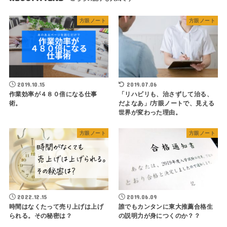
方眼ノート
方眼ノート
2019.10.15
2019.07.06
作業効率が４８０倍になる仕事
「リハビリも、治さずして治る、
術。
だよなあ」/方眼ノートで、見える
世界が変わった理由。
方眼ノート
方眼ノート
2022.12.15
2019.06.09
時間はなくたって売り上げは上げ
誰でもカンタンに東大推薦合格生
られる。その秘密は？
の説明力が身につくのか？？