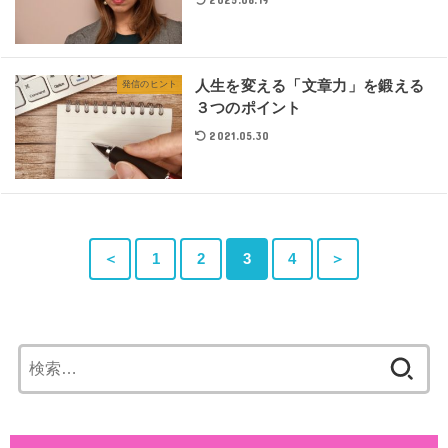
人生を変える「文章力」を鍛える
発信のヒント
３つのポイント
2021.05.30
＜
1
2
3
4
＞
検
索: