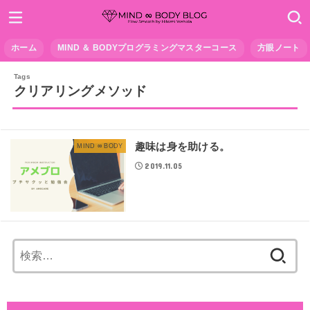
ホーム
MIND ＆ BODYプログラミングマスターコース
方眼ノート
クリアリングメソッド
趣味は身を助ける。
MIND ∞ BODY
2019.11.05
検
索: