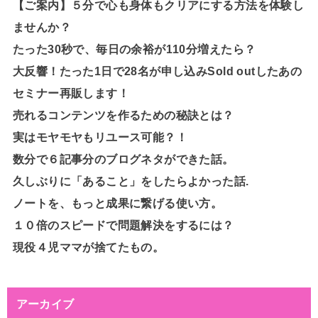
【ご案内】５分で心も身体もクリアにする方法を体験し
ませんか？
たった30秒で、毎日の余裕が110分増えたら？
大反響！たった1日で28名が申し込みSold outしたあの
セミナー再販します！
売れるコンテンツを作るための秘訣とは？
実はモヤモヤもリユース可能？！
数分で６記事分のブログネタができた話。
久しぶりに「あること」をしたらよかった話.
ノートを、もっと成果に繋げる使い方。
１０倍のスピードで問題解決をするには？
現役４児ママが捨てたもの。
アーカイブ