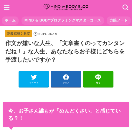
ホーム
MIND ＆ BODYプログラミングマスターコース
方眼ノート
2019.06.14
読書感想文教室
作文が嫌いな人生、「文章書くのってカンタン
だね！」な人生、あなたならお子様にどちらを
手渡したいですか？
ツイート
シェア
送る
今、お子さん誰もが「めんどくさい」と感じてい
る？！