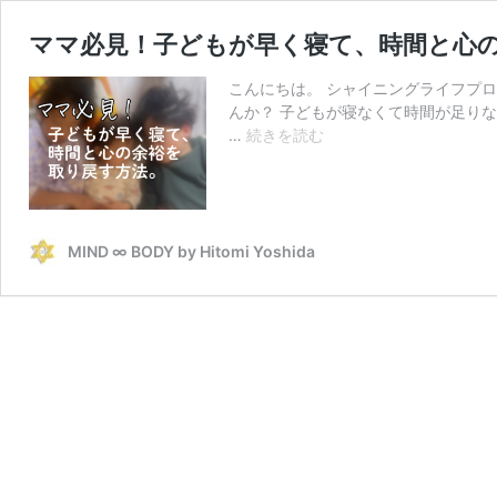
ママ必見！子どもが早く寝て、時間と心
こんにちは。 シャイニングライフプ
んか？ 子どもが寝なくて時間が足りな
マ
…
続きを読む
マ
必
見！
子
ど
MIND ∞ BODY by Hitomi Yoshida
も
が
早
く
寝
て、
時
間
と
心